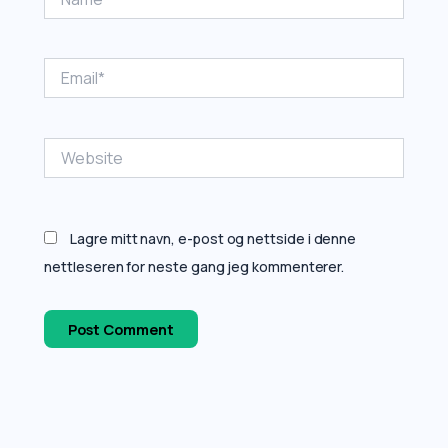
Email*
Website
Lagre mitt navn, e-post og nettside i denne
nettleseren for neste gang jeg kommenterer.