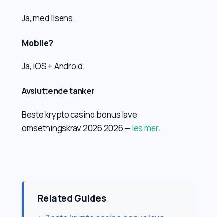
Ja, med lisens.
Mobile?
Ja, iOS + Android.
Avsluttende tanker
Beste krypto casino bonus lave
omsetningskrav 2026 2026 —
les mer
.
Related Guides