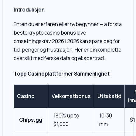
Introduksjon
Enten du er erfaren eller nybegynner — a forsta
beste krypto casino bonus lave
omsetningskrav 2026 i 2026 kan spare deg for
tid, penger og frustrasjon. Her er din komplette
oversikt med ferske data og ekspertrad.
Topp Casinoplattformer Sammenlignet
Casino
Velkomstbonus
Uttakstid
In
180% up to
10-30
Chips.gg
$1
$1,000
min