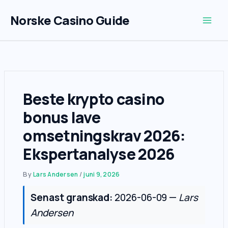
Skip
Norske Casino Guide
to
content
Beste krypto casino
bonus lave
omsetningskrav 2026:
Ekspertanalyse 2026
By
/
Lars Andersen
juni 9, 2026
Senast granskad:
2026-06-09 —
Lars
Andersen