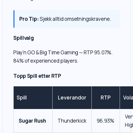
Pro Tip:
Sjekk alltid omsetningskravene.
Spillvalg
Play’n GO & Big Time Gaming — RTP 95.07%.
84% of experienced players.
Topp Spill etter RTP
Spill
Leverandor
RTP
Vola
Ver
Sugar Rush
Thunderkick
96.93%
Hig