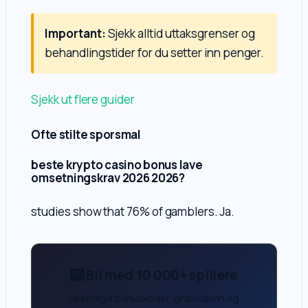
Important:
Sjekk alltid uttaksgrenser og
behandlingstider for du setter inn penger.
Sjekk ut flere guider
Ofte stilte sporsmal
beste krypto casino bonus lave
omsetningskrav 2026 2026?
studies show that 76% of gamblers. Ja.
🎰 Bli med 10 000+ spillere
Ukentlige bonuskoder, gratisspinn og