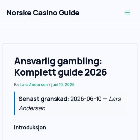
Skip
Norske Casino Guide
to
content
Ansvarlig gambling:
Komplett guide 2026
By
/
Lars Andersen
juni 10, 2026
Senast granskad:
2026-06-10 —
Lars
Andersen
Introduksjon