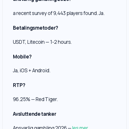
a recent survey of 9,443 players found. Ja.
Betalingsmetoder?
USDT, Litecoin — 1-2 hours.
Mobile?
Ja, iOS + Android.
RTP?
96.25% — Red Tiger.
Avsluttende tanker
Ansvarlig gambling 2026 —
les mer
.