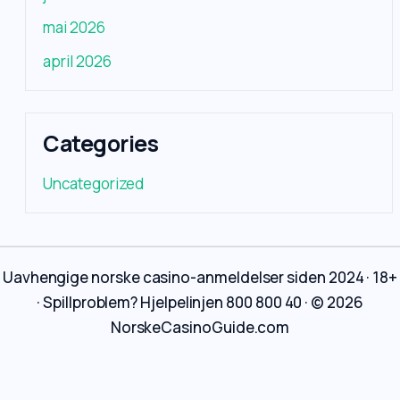
mai 2026
april 2026
Categories
Uncategorized
Uavhengige norske casino-anmeldelser siden 2024 · 18+
· Spillproblem? Hjelpelinjen 800 800 40 · © 2026
NorskeCasinoGuide.com