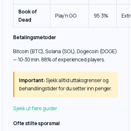
Book of
Play’n GO
95.3%
Ext
Dead
Betalingsmetoder
Bitcoin (BTC), Solana (SOL), Dogecoin (DOGE)
— 10-30 min. 88% of experienced players.
Important:
Sjekk alltid uttaksgrenser og
behandlingstider for du setter inn penger.
Sjekk ut flere guider
Ofte stilte sporsmal