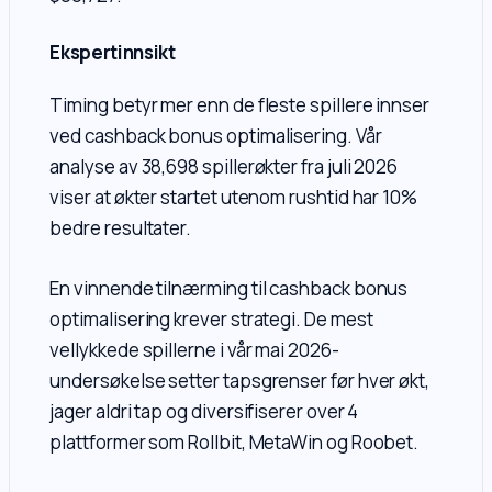
Ekspertinnsikt
Timing betyr mer enn de fleste spillere innser
ved cashback bonus optimalisering. Vår
analyse av 38,698 spillerøkter fra juli 2026
viser at økter startet utenom rushtid har 10%
bedre resultater.
En vinnende tilnærming til cashback bonus
optimalisering krever strategi. De mest
vellykkede spillerne i vår mai 2026-
undersøkelse setter tapsgrenser før hver økt,
jager aldri tap og diversifiserer over 4
plattformer som Rollbit, MetaWin og Roobet.