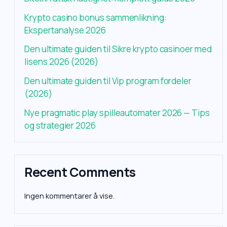
Krypto casino bonus sammenlikning:
Ekspertanalyse 2026
Den ultimate guiden til Sikre krypto casinoer med
lisens 2026 (2026)
Den ultimate guiden til Vip program fordeler
(2026)
Nye pragmatic play spilleautomater 2026 — Tips
og strategier 2026
Recent Comments
Ingen kommentarer å vise.