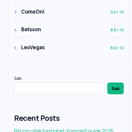
ComeOn!
9.0 / 10
Betsson
8.8 / 10
LeoVegas
8.6 / 10
Søk
Søk
Recent Posts
Bitcoin uttak hastighet: Komplett guide 2026