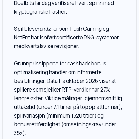
Duelbits lar deg verifisere hvert spinn med
kryptografiske hasher.
Spilleleverandører som Push Gaming og
NetEnt har innført sertifiserte RNG-systemer
med kvartalsvise revisjoner.
Grunnprinsippene for cashback bonus
optimalisering handler om informerte
beslutninger. Data fra oktober 2026 viser at
spillere som sjekker RTP-verdier har 27%
lengre økter. Viktige målinger: gjennomsnittlig
uttakstid (under 7.1 timer på toppplattformer),
spillvariasjon (minimum 1520 titler) og
bonusrettferdighet (omsetningskrav under
35x).