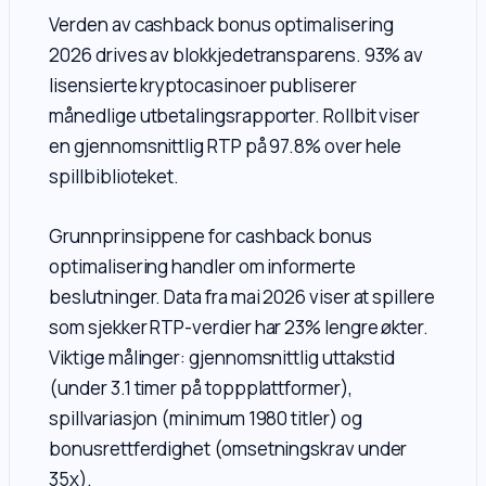
Verden av cashback bonus optimalisering
2026 drives av blokkjedetransparens. 93% av
lisensierte kryptocasinoer publiserer
månedlige utbetalingsrapporter. Rollbit viser
en gjennomsnittlig RTP på 97.8% over hele
spillbiblioteket.
Grunnprinsippene for cashback bonus
optimalisering handler om informerte
beslutninger. Data fra mai 2026 viser at spillere
som sjekker RTP-verdier har 23% lengre økter.
Viktige målinger: gjennomsnittlig uttakstid
(under 3.1 timer på toppplattformer),
spillvariasjon (minimum 1980 titler) og
bonusrettferdighet (omsetningskrav under
35x).