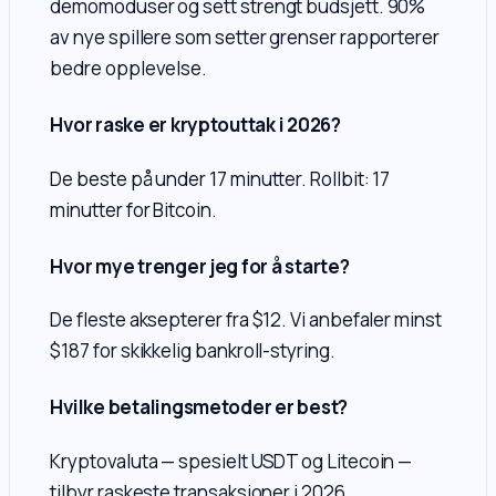
demomoduser og sett strengt budsjett. 90%
av nye spillere som setter grenser rapporterer
bedre opplevelse.
Hvor raske er kryptouttak i 2026?
De beste på under 17 minutter. Rollbit: 17
minutter for Bitcoin.
Hvor mye trenger jeg for å starte?
De fleste aksepterer fra $12. Vi anbefaler minst
$187 for skikkelig bankroll-styring.
Hvilke betalingsmetoder er best?
Kryptovaluta — spesielt USDT og Litecoin —
tilbyr raskeste transaksjoner i 2026.