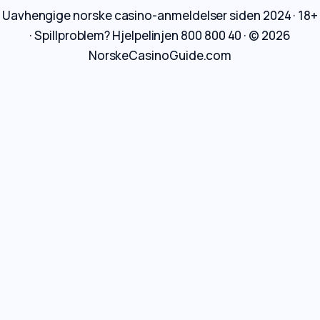
Uavhengige norske casino-anmeldelser siden 2024 · 18+
· Spillproblem? Hjelpelinjen 800 800 40 · © 2026
NorskeCasinoGuide.com