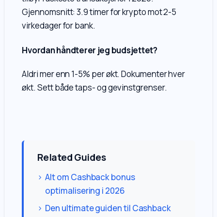
Gjennomsnitt: 3.9 timer for krypto mot 2-5
virkedager for bank.
Hvordan håndterer jeg budsjettet?
Aldri mer enn 1-5% per økt. Dokumenter hver
økt. Sett både taps- og gevinstgrenser.
Related Guides
›
Alt om Cashback bonus
optimalisering i 2026
›
Den ultimate guiden til Cashback