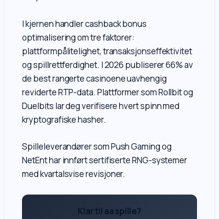
I kjernen handler cashback bonus
optimalisering om tre faktorer:
plattformpålitelighet, transaksjonseffektivitet
og spillrettferdighet. I 2026 publiserer 66% av
de best rangerte casinoene uavhengig
reviderte RTP-data. Plattformer som Rollbit og
Duelbits lar deg verifisere hvert spinn med
kryptografiske hasher.
Spilleleverandører som Push Gaming og
NetEnt har innført sertifiserte RNG-systemer
med kvartalsvise revisjoner.
Klar til aa spille?